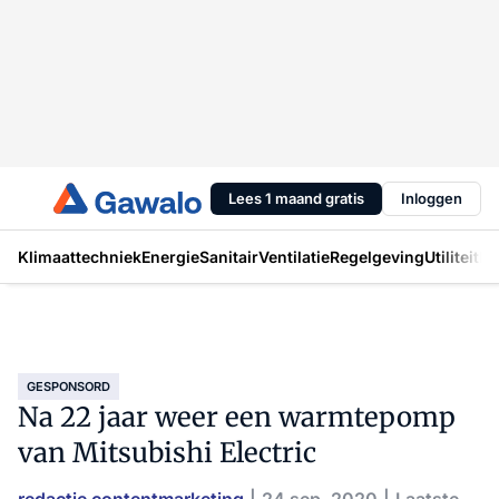
Lees 1 maand gratis
Inloggen
Klimaattechniek
Energie
Sanitair
Ventilatie
Regelgeving
Utiliteit
In
GESPONSORD
Na 22 jaar weer een warmtepomp
van Mitsubishi Electric