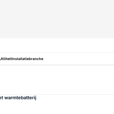
Utiliteit
Installatiebranche
t warmtebatterij