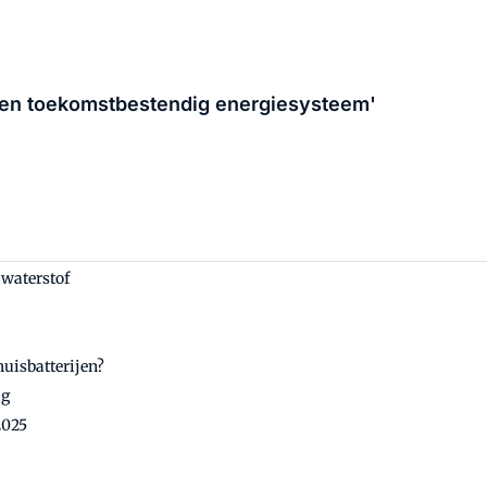
t een toekomstbestendig energiesysteem'
 waterstof
huisbatterijen?
ag
2025