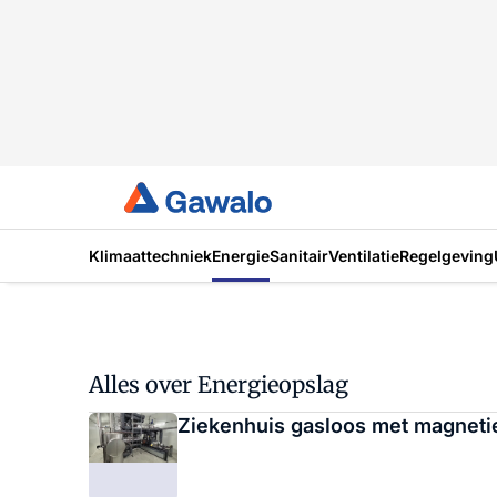
Klimaattechniek
Energie
Sanitair
Ventilatie
Regelgeving
Alles over Energieopslag
Ziekenhuis gasloos met magnetie