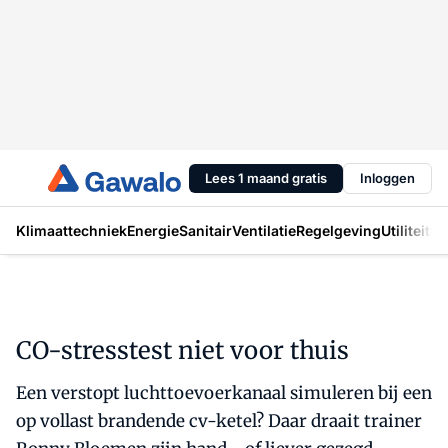
Lees 1 maand gratis
Inloggen
Klimaattechniek
Energie
Sanitair
Ventilatie
Regelgeving
Utiliteit
In
CO-stresstest niet voor thuis
Een verstopt luchttoevoerkanaal simuleren bij een
op vollast brandende cv-ketel? Daar draait trainer