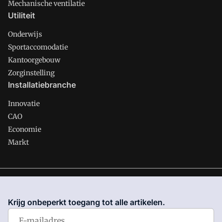
Mechanische ventilatie
Utiliteit
Onderwijs
Sportaccomodatie
Kantoorgebouw
Zorginstelling
Installatiebranche
Innovatie
CAO
Economie
Markt
Gawalo is onderdeel van VMN media. Lees in
ons manifest
waar VMN media voor staat. Op gebruik van deze site zijn de
Krijg onbeperkt toegang tot alle artikelen.
volgende regelingen van toepassing:
Algemene Voorwaarden