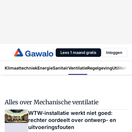
Lees 1 maand gratis
Inloggen
Klimaattechniek
Energie
Sanitair
Ventilatie
Regelgeving
Utiliteit
In
Alles over Mechanische ventilatie
WTW-installatie werkt niet goed:
rechter oordeelt over ontwerp- en
uitvoeringsfouten