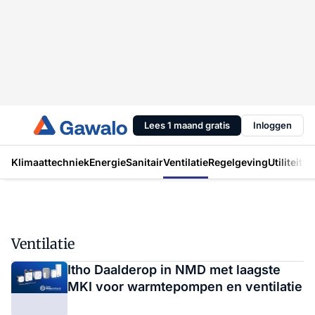
Lees 1 maand gratis
Inloggen
Klimaattechniek
Energie
Sanitair
Ventilatie
Regelgeving
Utiliteit
In
Ventilatie
Itho Daalderop in NMD met laagste
MKI voor warmtepompen en ventilatie