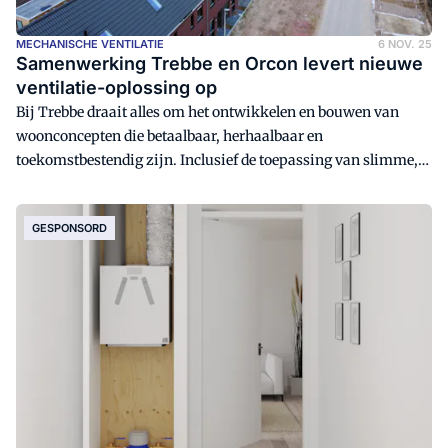
MECHANISCHE VENTILATIE
6 NOV. 25
Samenwerking Trebbe en Orcon levert nieuwe
ventilatie-oplossing op
Bij Trebbe draait alles om het ontwikkelen en bouwen van
woonconcepten die betaalbaar, herhaalbaar en
toekomstbestendig zijn. Inclusief de toepassing van slimme,
efficiënte oplossingen. Groupe Atlantic Nederland ontwikkelde
samen met Trebbe een bijzonder nieuw product: de Orcon
GESPONSORD
MVS-15 met Zomernacht Comfort. Een mechanisch
ventilatiesysteem dat niet alleen energiezuinig ventileert,
maar ook passieve koeling biedt tijdens warme
zomernachten.