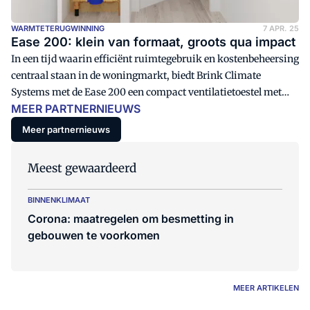
WARMTETERUGWINNING
7 APR. 25
Ease 200: klein van formaat, groots qua impact
In een tijd waarin efficiënt ruimtegebruik en kostenbeheersing
centraal staan in de woningmarkt, biedt Brink Climate
Systems met de Ease 200 een compact ventilatietoestel met
MEER PARTNERNIEUWS
warmteterugwinning (WTW) die toepasbaar is in
appartementen, kleinere woningen, renovatieprojecten en
Meer partnernieuws
projectmatige- en modulaire bouw. De Ease 200 is dé
ventilatieoplossing voor wie op zoek is naar de meest
Meest gewaardeerd
economische optie in de vertrouwde Brink-kwaliteit.
BINNENKLIMAAT
Corona: maatregelen om besmetting in
gebouwen te voorkomen
MEER ARTIKELEN