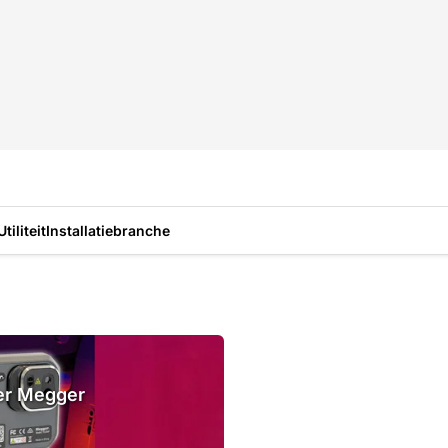
Utiliteit
Installatiebranche
ier Megger