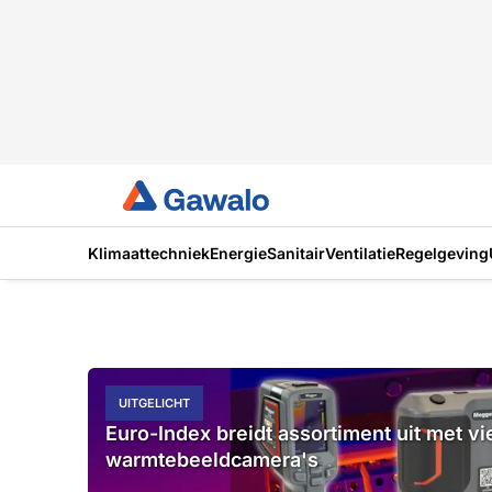
Klimaattechniek
Energie
Sanitair
Ventilatie
Regelgeving
UITGELICHT
Euro-Index breidt assortiment uit met v
warmtebeeldcamera's