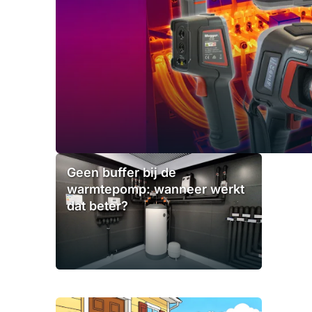
Geen buffer bij de
warmtepomp: wanneer werkt
dat beter?