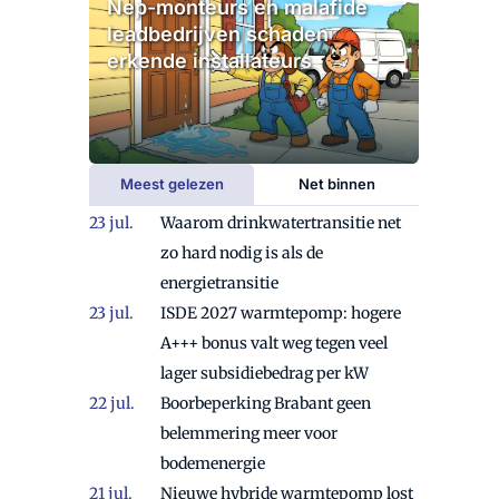
Nep-monteurs en malafide
leadbedrijven schaden
erkende installateurs
Meest gelezen
Net binnen
Waarom drinkwatertransitie net
zo hard nodig is als de
energietransitie
ISDE 2027 warmtepomp: hogere
A+++ bonus valt weg tegen veel
lager subsidiebedrag per kW
Boorbeperking Brabant geen
belemmering meer voor
bodemenergie
Nieuwe hybride warmtepomp lost