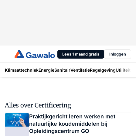
Lees 1 maand gratis
Inloggen
Klimaattechniek
Energie
Sanitair
Ventilatie
Regelgeving
Utiliteit
In
Alles over Certificering
Praktijkgericht leren werken met
natuurlijke koudemiddelen bij
Opleidingscentrum GO