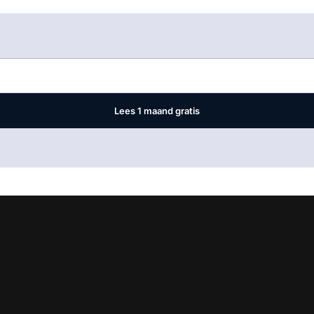
Log in
om dit artikel te lezen.
Lees 1 maand gratis