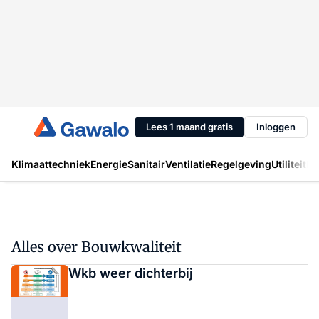
Lees 1 maand gratis
Inloggen
Klimaattechniek
Energie
Sanitair
Ventilatie
Regelgeving
Utiliteit
In
Alles over Bouwkwaliteit
Wkb weer dichterbij