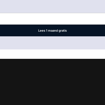
Log in
om dit artikel te lezen.
Lees 1 maand gratis