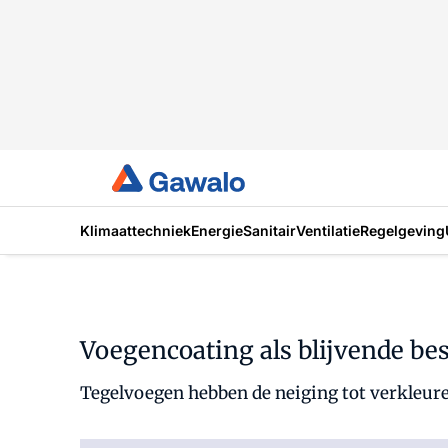
Klimaattechniek
Energie
Sanitair
Ventilatie
Regelgeving
Voegencoating als blijvende be
Tegelvoegen hebben de neiging tot verkleur