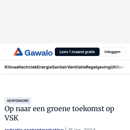
Lees 1 maand gratis
Inloggen
Klimaattechniek
Energie
Sanitair
Ventilatie
Regelgeving
Utiliteit
In
GESPONSORD
Op naar een groene toekomst op
VSK