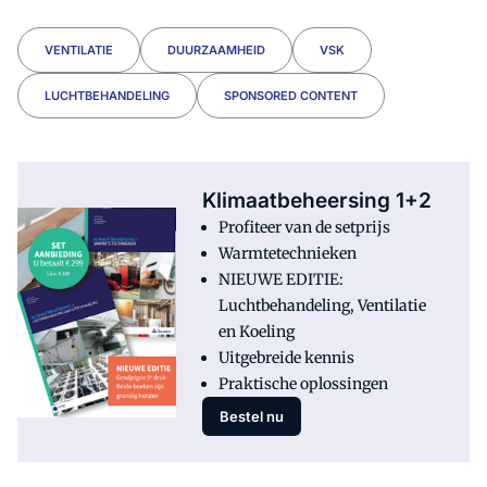
VENTILATIE
DUURZAAMHEID
VSK
LUCHTBEHANDELING
SPONSORED CONTENT
Klimaatbeheersing 1+2
Profiteer van de setprijs
Warmtetechnieken
NIEUWE EDITIE:
Luchtbehandeling, Ventilatie
en Koeling
Uitgebreide kennis
Praktische oplossingen
Bestel nu