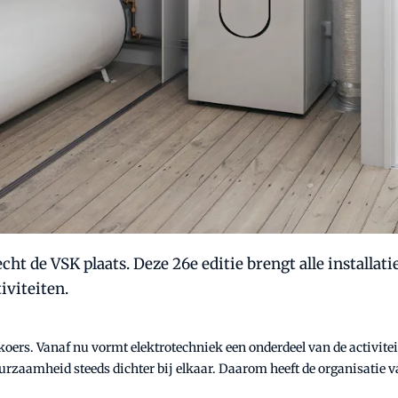
cht de VSK plaats. Deze 26e editie brengt alle installati
iviteiten.
koers.
Vanaf nu vormt elektrotechniek een onderdeel van de activite
zaamheid steeds dichter bij elkaar. Daarom heeft de organisatie van 