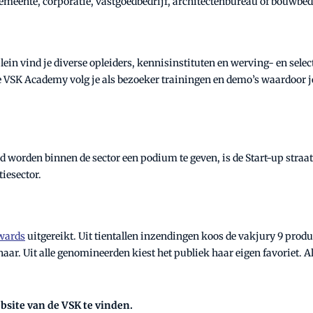
 gemeente, corporatie, vastgoedbedrijf, architectenbureau of bouwb
in vind je diverse opleiders, kennisinstituten en werving- en selec
 de VSK Academy volg je als bezoeker trainingen en demo’s waardoor j
 worden binnen de sector een podium te geven, is de Start-up straat
iesector.
wards
uitgereikt. Uit tientallen inzendingen koos de vakjury 9 produ
nnaar. Uit alle genomineerden kiest het publiek haar eigen favoriet.
ebsite van de VSK te vinden.