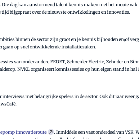
ag. Die dag kan aanstormend talent kennis maken met het mooie vak 
tijd bijgepraat over de nieuwste ontwikkelingen en innovaties.
bities binnen de sector zijn groot en je kennis bijhouden en/of ver
in gaan op snel ontwikkelende installatiezaken.
 sessies van onder andere FEDET, Schneider Electric, Zehnder en Binn
lderop. NVKL organiseert kennissessies op hun eigen stand in hal 1
 interviews met belangrijke spelers in de sector. Ook dit jaar weer 
euwsCafé.
epomp Innovatieroute
. Inmiddels een vast onderdeel van VSK. 