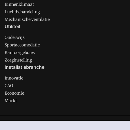
Binnenklimaat
Luchtbehandeling
Mechanische ventilatie
Utiliteit
Onderwijs
Sportaccomodatie
Kantoorgebouw
Zorginstelling
Installatiebranche
Innovatie
CAO
Economie
Markt
Gawalo is onderdeel van VMN media. Lees in
ons manifest