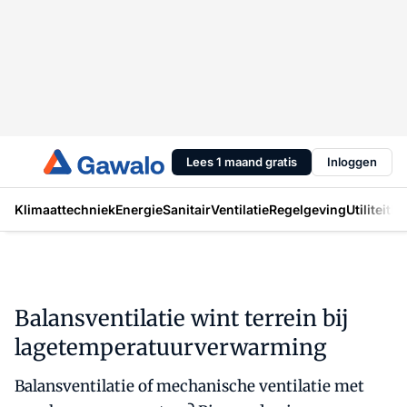
Lees 1 maand gratis
Inloggen
Klimaattechniek
Energie
Sanitair
Ventilatie
Regelgeving
Utiliteit
In
Balansventilatie wint terrein bij
lagetemperatuurverwarming
Balansventilatie of mechanische ventilatie met