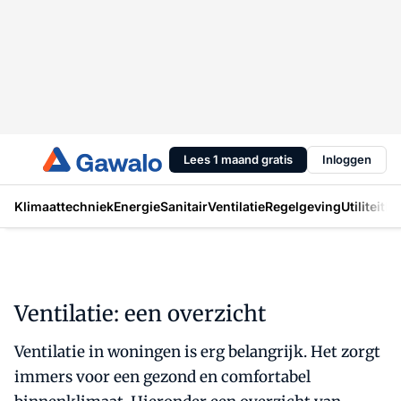
Lees 1 maand gratis
Inloggen
Klimaattechniek
Energie
Sanitair
Ventilatie
Regelgeving
Utiliteit
In
Ventilatie: een overzicht
Ventilatie in woningen is erg belangrijk. Het zorgt
immers voor een gezond en comfortabel