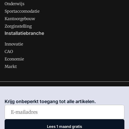
Onderwijs
Sportaccomodatie
Kantoorgebouw
Zorginstelling
Installatiebranche
Innovatie
CAO
Economie
Markt
Gawalo is onderdeel van VMN media. Lees in
ons manifest
waar VMN media voor staat. Op gebruik van deze site zijn de
Krijg onbeperkt toegang tot alle artikelen.
volgende regelingen van toepassing:
Algemene Voorwaarden
en
Privacy en Cookie beleid
|
Privacy instellingen
Lees 1 maand gratis