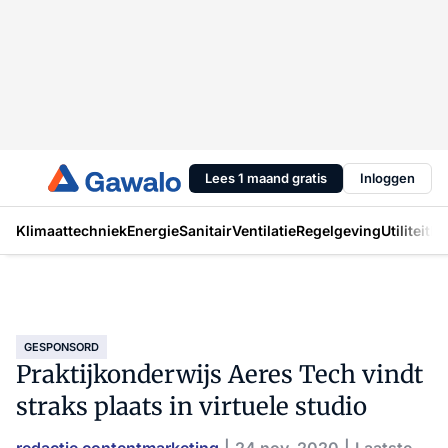
Lees 1 maand gratis
Inloggen
Klimaattechniek
Energie
Sanitair
Ventilatie
Regelgeving
Utiliteit
In
GESPONSORD
Praktijkonderwijs Aeres Tech vindt
straks plaats in virtuele studio