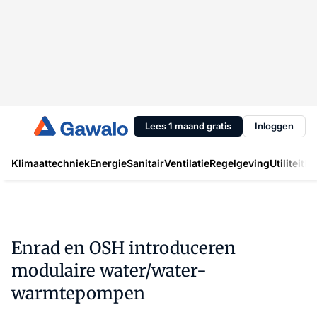
Lees 1 maand gratis
Inloggen
Klimaattechniek
Energie
Sanitair
Ventilatie
Regelgeving
Utiliteit
In
Enrad en OSH introduceren
modulaire water/water-
warmtepompen