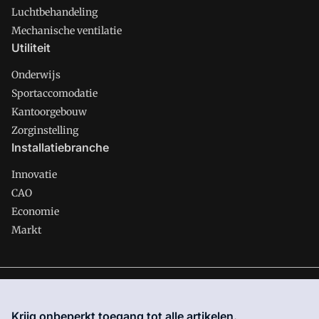
Luchtbehandeling
Mechanische ventilatie
Utiliteit
Onderwijs
Sportaccomodatie
Kantoorgebouw
Zorginstelling
Installatiebranche
Innovatie
CAO
Economie
Markt
Gawalo is onderdeel van VMN media. Lees in
ons manifest
waar VMN media voor staat. Op gebruik van deze site zijn de
Krijg onbeperkt toegang tot alle artikelen.