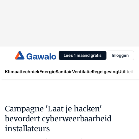
Lees 1 maand gratis
Inloggen
Klimaattechniek
Energie
Sanitair
Ventilatie
Regelgeving
Utiliteit
In
Campagne 'Laat je hacken'
bevordert cyberweerbaarheid
installateurs