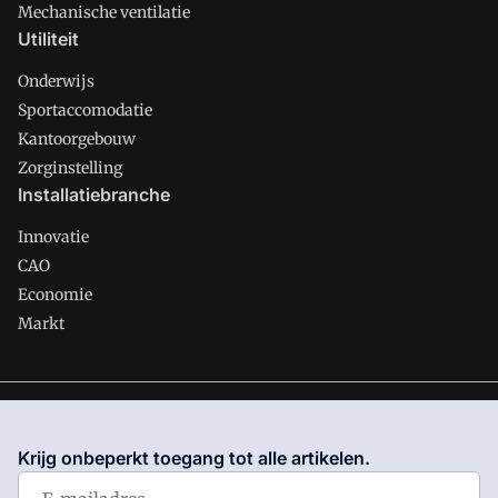
Mechanische ventilatie
Utiliteit
Onderwijs
Sportaccomodatie
Kantoorgebouw
Zorginstelling
Installatiebranche
Innovatie
CAO
Economie
Markt
Gawalo is onderdeel van VMN media. Lees in
ons manifest
waar VMN media voor staat. Op gebruik van deze site zijn de
Krijg onbeperkt toegang tot alle artikelen.
volgende regelingen van toepassing:
Algemene Voorwaarden