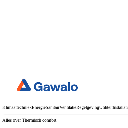
Klimaattechniek
Energie
Sanitair
Ventilatie
Regelgeving
Utiliteit
Installa
Alles over Thermisch comfort