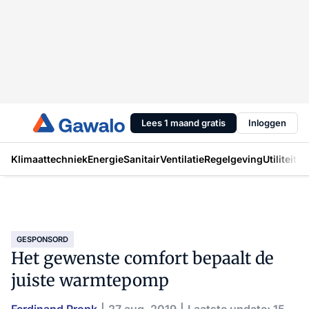
Lees 1 maand gratis
Inloggen
Klimaattechniek
Energie
Sanitair
Ventilatie
Regelgeving
Utiliteit
In
GESPONSORD
Het gewenste comfort bepaalt de
juiste warmtepomp