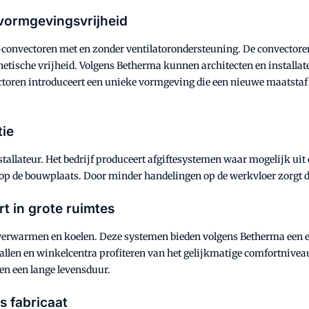
vormgevingsvrijheid
-convectoren met en zonder ventilatorondersteuning. De convectoren 
etische vrijheid. Volgens Betherma kunnen architecten en installat
ctoren introduceert een unieke vormgeving die een nieuwe maatstaf n
tie
llateur. Het bedrijf produceert afgiftesystemen waar mogelijk uit é
op de bouwplaats. Door minder handelingen op de werkvloer zorgt dit
t in grote ruimtes
verwarmen en koelen. Deze systemen bieden volgens Betherma een e
allen en winkelcentra profiteren van het gelijkmatige comfortnive
en een lange levensduur.
s fabricaat