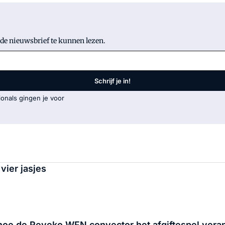
 de nieuwsbrief te kunnen lezen.
Schrijf je in!
onals gingen je voor
 vier jasjes
hoe de Reveko WFN convector het afgiftespel vera