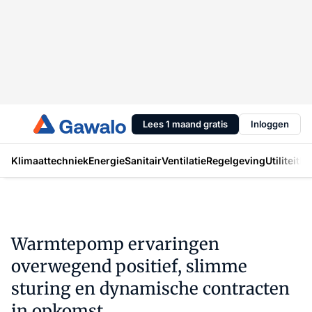
Lees 1 maand gratis
Inloggen
Klimaattechniek
Energie
Sanitair
Ventilatie
Regelgeving
Utiliteit
In
Warmtepomp ervaringen
overwegend positief, slimme
sturing en dynamische contracten
in opkomst