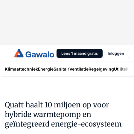
Lees 1 maand gratis
Inloggen
Klimaattechniek
Energie
Sanitair
Ventilatie
Regelgeving
Utiliteit
In
Quatt haalt 10 miljoen op voor
hybride warmtepomp en
geïntegreerd energie-ecosysteem