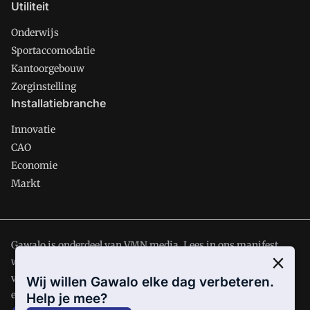
Utiliteit
Onderwijs
Sportaccomodatie
Kantoorgebouw
Zorginstelling
Installatiebranche
Innovatie
CAO
Economie
Markt
Gawalo is onderdeel van VMN media. Lees in
ons manifest
waar VMN media voor staat. Op gebruik van deze site zijn de
volgende regelingen van toepassing:
Algemene Voorwaarden
Wij willen Gawalo elke dag verbeteren.
en
Privacy en Cookie beleid
|
Privacy instellingen
Help je mee?