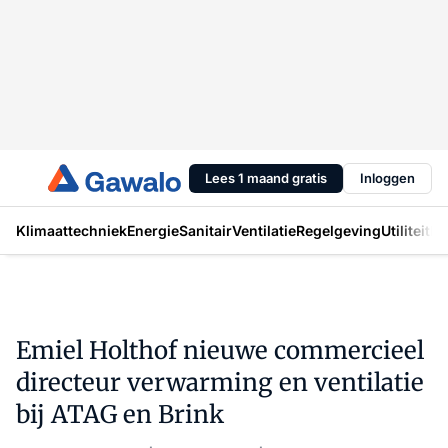
Lees 1 maand gratis
Inloggen
Klimaattechniek
Energie
Sanitair
Ventilatie
Regelgeving
Utiliteit
In
Emiel Holthof nieuwe commercieel
directeur verwarming en ventilatie
bij ATAG en Brink