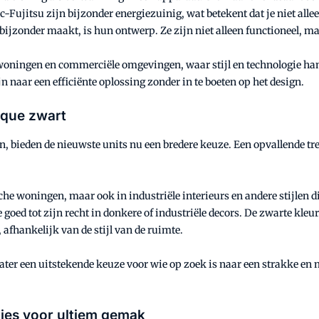
c-Fujitsu zijn bijzonder energiezuinig, wat betekent dat je niet all
ijzonder maakt, is hun ontwerp. Ze zijn niet alleen functioneel, ma
woningen en commerciële omgevingen, waar stijl en technologie han
jn naar een efficiënte oplossing zonder in te boeten op het design.
hique zwart
, bieden de nieuwste units nu een bredere keuze. Een opvallende tre
he woningen, maar ook in industriële interieurs en andere stijlen di
goed tot zijn recht in donkere of industriële decors. De zwarte kleu
 afhankelijk van de stijl van de ruimte.
ter een uitstekende keuze voor wie op zoek is naar een strakke en 
ties voor ultiem gemak