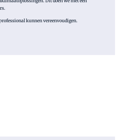
enklimaatoplossingen. Dit doen we met een
rs.
atprofessional kunnen vereenvoudigen.