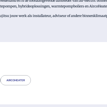
 Nederland en is dé toonaangevende aanbieder van all-electric binn
rmtepompen, hybrideoplossingen, warmtepompboilers en AircoHeate
ujitsu jouw werk als installateur, adviseur of andere binnenklima
AIRCOHEATER