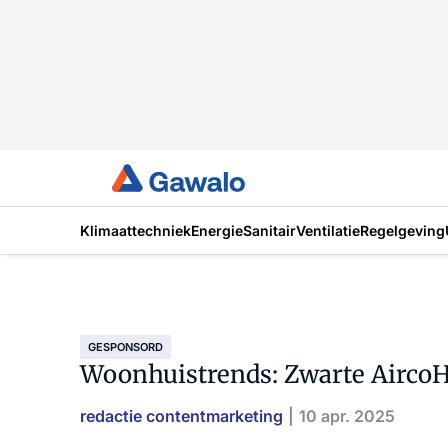
Klimaattechniek
Energie
Sanitair
Ventilatie
Regelgeving
GESPONSORD
Woonhuistrends: Zwarte Airco
redactie contentmarketing
10 apr. 2025