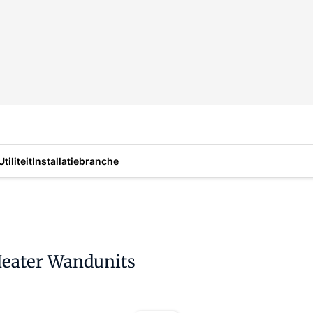
Utiliteit
Installatiebranche
Heater Wandunits