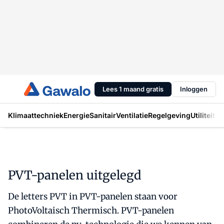
Lees 1 maand gratis
Inloggen
Klimaattechniek
Energie
Sanitair
Ventilatie
Regelgeving
Utiliteit
In
PVT-panelen uitgelegd
De letters PVT in PVT-panelen staan voor
PhotoVoltaisch Thermisch. PVT-panelen