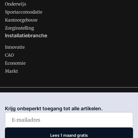
Onderwijs
Sportaccomodatie
Kantoorgebouw
Zorginstelling
Installatiebranche
Innovatie
CAO
Economie
Markt
Gawalo is onderdeel van VMN media. Lees in
ons manifest
waar VMN media voor staat. Op gebruik van deze site zijn de
Krijg onbeperkt toegang tot alle artikelen.
volgende regelingen van toepassing:
Algemene Voorwaarden
en
Privacy en Cookie beleid
|
Privacy instellingen
Lees 1 maand gratis