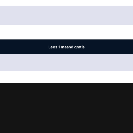
Log in
om dit artikel te lezen.
Lees 1 maand gratis