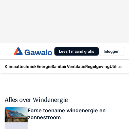
Lees 1 maand gratis
Inloggen
Klimaattechniek
Energie
Sanitair
Ventilatie
Regelgeving
Utiliteit
In
Alles over Windenergie
Forse toename windenergie en
zonnestroom