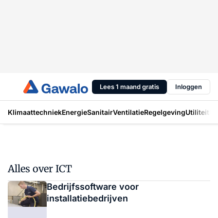
Lees 1 maand gratis
Inloggen
Klimaattechniek
Energie
Sanitair
Ventilatie
Regelgeving
Utiliteit
In
Alles over ICT
Bedrijfssoftware voor
installatiebedrijven