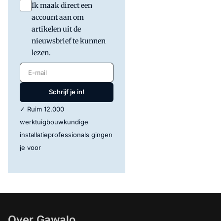
Ik maak direct een
account aan om
artikelen uit de
nieuwsbrief te kunnen
lezen.
E-mail
Schrijf je in!
✓ Ruim 12.000
werktuigbouwkundige
installatieprofessionals gingen
je voor
Over Gawalo