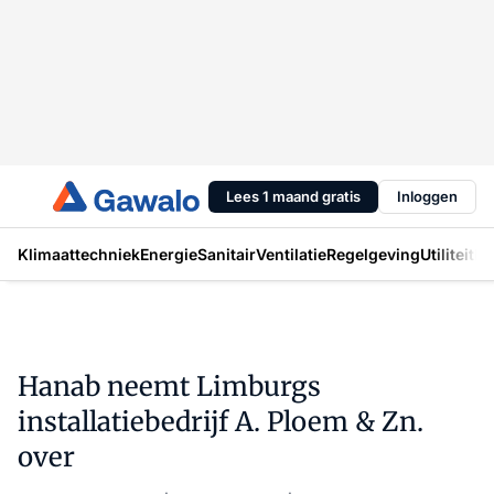
Lees 1 maand gratis
Inloggen
Klimaattechniek
Energie
Sanitair
Ventilatie
Regelgeving
Utiliteit
In
Hanab neemt Limburgs
installatiebedrijf A. Ploem & Zn.
over