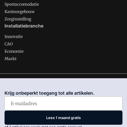
Sportaccomodatie
Kantoorgebouw
Zorginstelling
Installatiebranche
Innovatie
CAO
Economie
Markt
Gawalo is onderdeel van VMN media. Lees in
ons manifest
waar VMN media voor staat. Op gebruik van deze site zijn de
Krijg onbeperkt toegang tot alle artikelen.
volgende regelingen van toepassing:
Algemene Voorwaarden
en
Privacy en Cookie beleid
|
Privacy instellingen
Lees 1 maand gratis