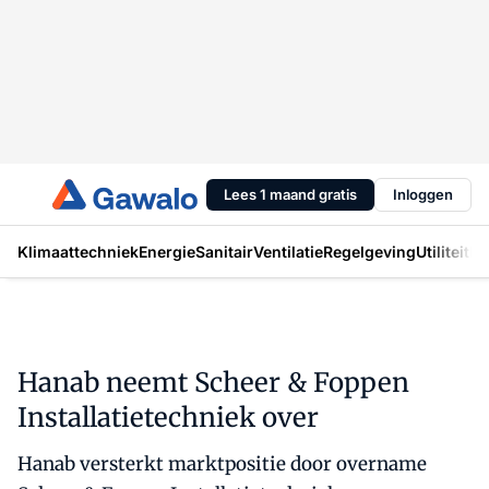
Lees 1 maand gratis
Inloggen
Klimaattechniek
Energie
Sanitair
Ventilatie
Regelgeving
Utiliteit
In
Hanab neemt Scheer & Foppen
Installatietechniek over
Hanab versterkt marktpositie door overname