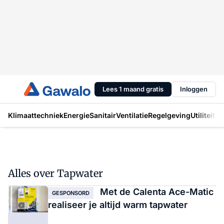
Lees 1 maand gratis
Inloggen
Klimaattechniek
Energie
Sanitair
Ventilatie
Regelgeving
Utiliteit
In
Alles over Tapwater
Met de Calenta Ace-Matic
GESPONSORD
realiseer je altijd warm tapwater