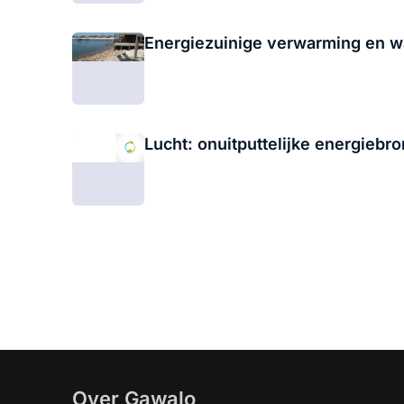
Energiezuinige verwarming en w
Lucht: onuitputtelijke energieb
Over Gawalo