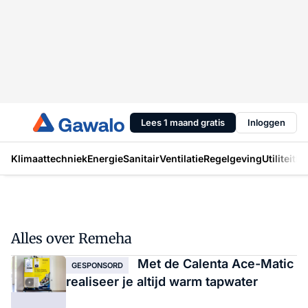
Lees 1 maand gratis
Inloggen
Klimaattechniek
Energie
Sanitair
Ventilatie
Regelgeving
Utiliteit
In
Alles over Remeha
Met de Calenta Ace-Matic
GESPONSORD
realiseer je altijd warm tapwater