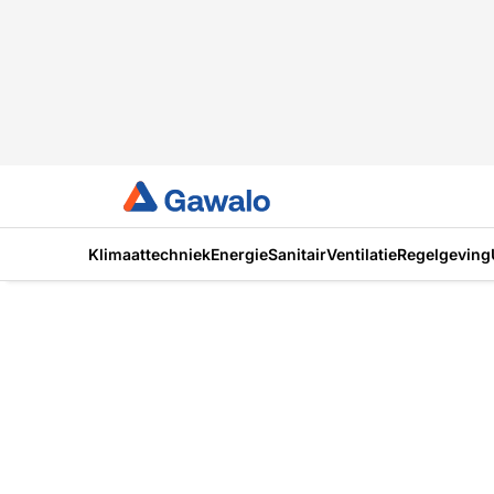
Klimaattechniek
Energie
Sanitair
Ventilatie
Regelgeving