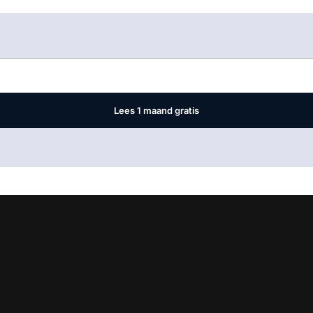
Log in
om dit artikel te lezen.
Lees 1 maand gratis