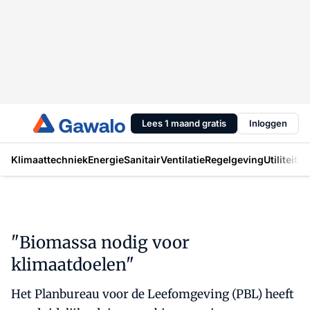
Lees 1 maand gratis
Inloggen
Klimaattechniek
Energie
Sanitair
Ventilatie
Regelgeving
Utiliteit
In
"Biomassa nodig voor
klimaatdoelen"
Het Planbureau voor de Leefomgeving (PBL) heeft