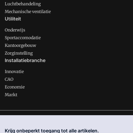
Luchtbehandeling
Mechanische ventilatie
Utiliteit
Onderwijs
Sportaccomodatie
Kantoorgebouw
Zorginstelling
Installatiebranche
Innovatie
CAO
Economie
Markt
Gawalo is onderdeel van VMN media. Lees in
ons manifest
waar VMN media voor staat. Op gebruik van deze site zijn de
Krijg onbeperkt toegang tot alle artikelen.