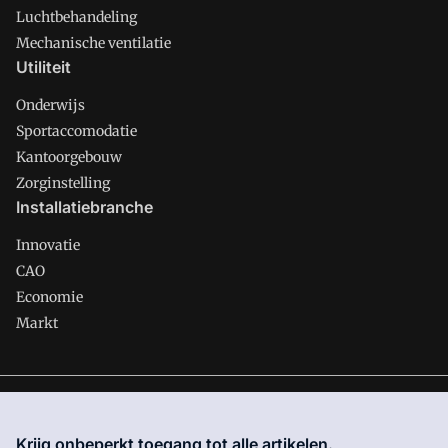
Luchtbehandeling
Mechanische ventilatie
Utiliteit
Onderwijs
Sportaccomodatie
Kantoorgebouw
Zorginstelling
Installatiebranche
Innovatie
CAO
Economie
Markt
Gawalo is onderdeel van VMN media. Lees in
ons manifest
waar VMN media voor staat. Op gebruik van deze site zijn de
Krijg onbeperkt toegang tot alle artikelen.