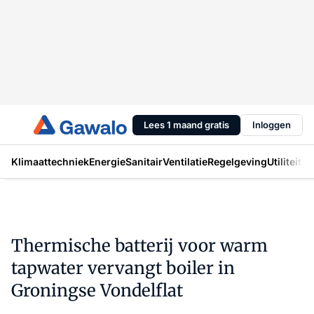
Lees 1 maand gratis
Inloggen
Klimaattechniek
Energie
Sanitair
Ventilatie
Regelgeving
Utiliteit
In
Thermische batterij voor warm
tapwater vervangt boiler in
Groningse Vondelflat