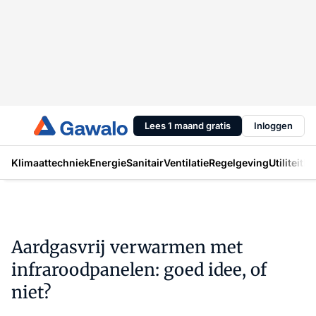
Lees 1 maand gratis
Inloggen
Klimaattechniek
Energie
Sanitair
Ventilatie
Regelgeving
Utiliteit
In
Aardgasvrij verwarmen met
infraroodpanelen: goed idee, of
niet?