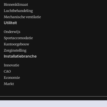
Binnenklimaat
Luchtbehandeling
Mechanische ventilatie
Utiliteit
Onderwijs
Sportaccomodatie
Kantoorgebouw
Zorginstelling
Installatiebranche
Innovatie
CAO
Economie
Markt
Gawalo is onderdeel van VMN media. Lees in
ons manifest