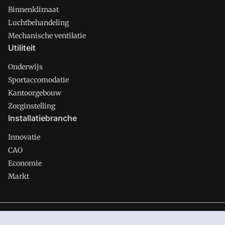
Binnenklimaat
Luchtbehandeling
Mechanische ventilatie
Utiliteit
Onderwijs
Sportaccomodatie
Kantoorgebouw
Zorginstelling
Installatiebranche
Innovatie
CAO
Economie
Markt
Gawalo is onderdeel van VMN media. Lees in
ons manifest