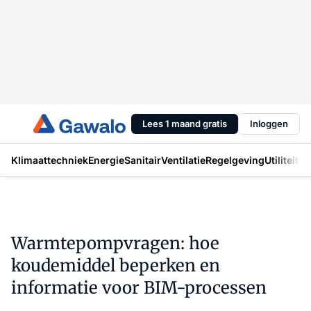
Lees 1 maand gratis
Inloggen
Klimaattechniek
Energie
Sanitair
Ventilatie
Regelgeving
Utiliteit
In
Warmtepompvragen: hoe
koudemiddel beperken en
informatie voor BIM-processen