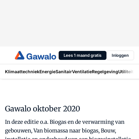
Lees 1 maand gratis
Inloggen
Klimaattechniek
Energie
Sanitair
Ventilatie
Regelgeving
Utiliteit
In
Gawalo oktober 2020
In deze editie o.a. Biogas en de verwarming van
gebouwen, Van biomassa naar biogas, Bouw,