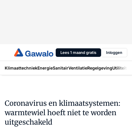
Lees 1 maand gratis
Inloggen
Klimaattechniek
Energie
Sanitair
Ventilatie
Regelgeving
Utiliteit
In
Coronavirus en klimaatsystemen:
warmtewiel hoeft niet te worden
uitgeschakeld