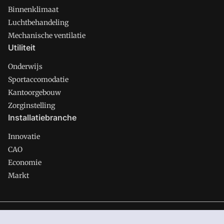
Binnenklimaat
Luchtbehandeling
Mechanische ventilatie
Utiliteit
Onderwijs
Sportaccomodatie
Kantoorgebouw
Zorginstelling
Installatiebranche
Innovatie
CAO
Economie
Markt
Gawalo is onderdeel van VMN media. Lees in
ons manifest