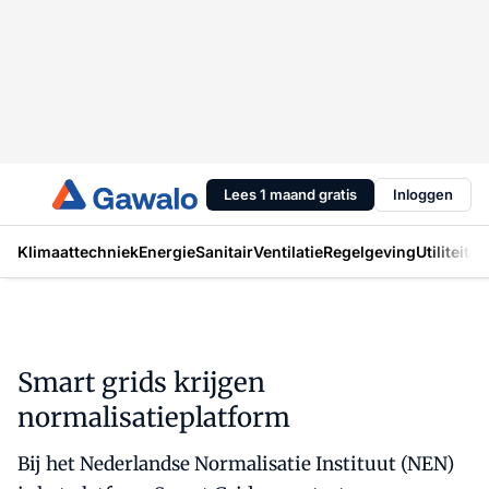
Lees 1 maand gratis
Inloggen
Klimaattechniek
Energie
Sanitair
Ventilatie
Regelgeving
Utiliteit
In
Smart grids krijgen
normalisatieplatform
Bij het Nederlandse Normalisatie Instituut (NEN)