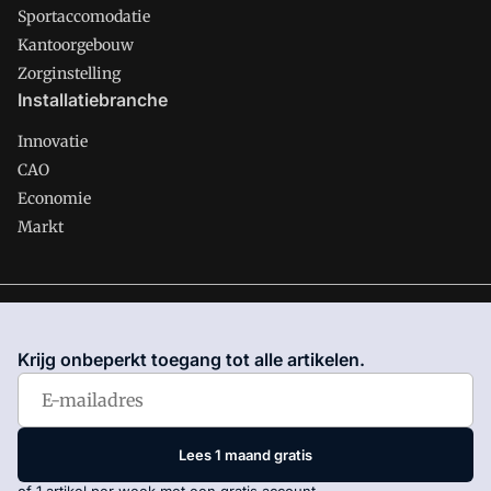
Sportaccomodatie
Kantoorgebouw
Zorginstelling
Installatiebranche
Innovatie
CAO
Economie
Markt
Gawalo is onderdeel van VMN media. Lees in
ons manifest
waar VMN media voor staat. Op gebruik van deze site zijn de
Krijg onbeperkt toegang tot alle artikelen.
volgende regelingen van toepassing:
Algemene Voorwaarden
en
Privacy en Cookie beleid
|
Privacy instellingen
Lees 1 maand gratis