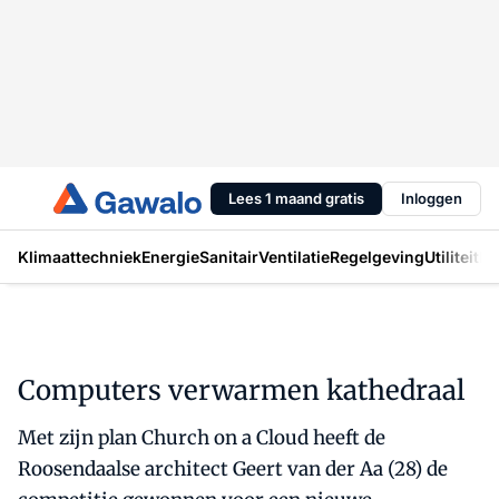
Lees 1 maand gratis
Inloggen
Klimaattechniek
Energie
Sanitair
Ventilatie
Regelgeving
Utiliteit
In
Computers verwarmen kathedraal
Met zijn plan Church on a Cloud heeft de
Roosendaalse architect Geert van der Aa (28) de