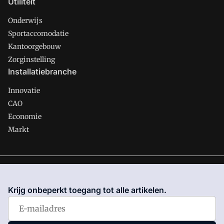
Utiliteit
Onderwijs
Sportaccomodatie
Kantoorgebouw
Zorginstelling
Installatiebranche
Innovatie
CAO
Economie
Markt
Gawalo is onderdeel van VMN media. Lees in
ons manifest
waar VMN media voor staat. Op gebruik van deze site zijn de
Krijg onbeperkt toegang tot alle artikelen.
volgende regelingen van toepassing:
Algemene Voorwaarden
en
Privacy en Cookie beleid
|
Privacy instellingen