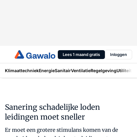
Lees 1 maand gratis
Inloggen
Klimaattechniek
Energie
Sanitair
Ventilatie
Regelgeving
Utiliteit
In
Sanering schadelijke loden
leidingen moet sneller
Er moet een grotere stimulans komen van de