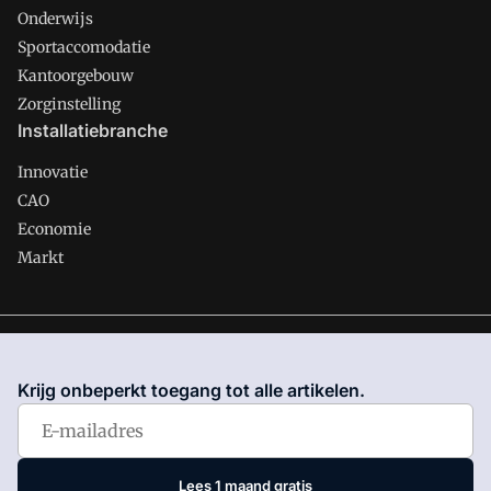
Onderwijs
Sportaccomodatie
Kantoorgebouw
Zorginstelling
Installatiebranche
Innovatie
CAO
Economie
Markt
Gawalo is onderdeel van VMN media. Lees in
ons manifest
waar VMN media voor staat. Op gebruik van deze site zijn de
Krijg onbeperkt toegang tot alle artikelen.
volgende regelingen van toepassing:
Algemene Voorwaarden
en
Privacy en Cookie beleid
|
Privacy instellingen
Lees 1 maand gratis