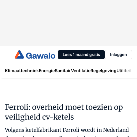
Lees 1 maand gratis
Inloggen
Klimaattechniek
Energie
Sanitair
Ventilatie
Regelgeving
Utiliteit
In
Ferroli: overheid moet toezien op
veiligheid cv-ketels
Volgens ketelfabrikant Ferroli wordt in Nederland