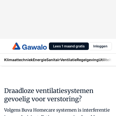
Lees 1 maand gratis
Inloggen
Klimaattechniek
Energie
Sanitair
Ventilatie
Regelgeving
Utiliteit
In
Draadloze ventilatiesystemen
gevoelig voor verstoring?
Volgens Buva Homecare systemen is interferentie