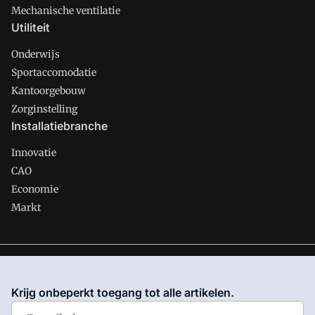
Mechanische ventilatie
Utiliteit
Onderwijs
Sportaccomodatie
Kantoorgebouw
Zorginstelling
Installatiebranche
Innovatie
CAO
Economie
Markt
Gawalo is onderdeel van VMN media. Lees in
ons manifest
waar VMN media voor staat. Op gebruik van deze site zijn de
Krijg onbeperkt toegang tot alle artikelen.
volgende regelingen van toepassing:
Algemene Voorwaarden