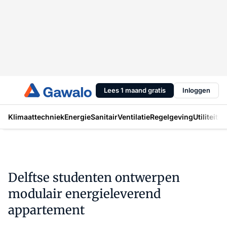
Lees 1 maand gratis
Inloggen
Klimaattechniek
Energie
Sanitair
Ventilatie
Regelgeving
Utiliteit
In
Delftse studenten ontwerpen
modulair energieleverend
appartement