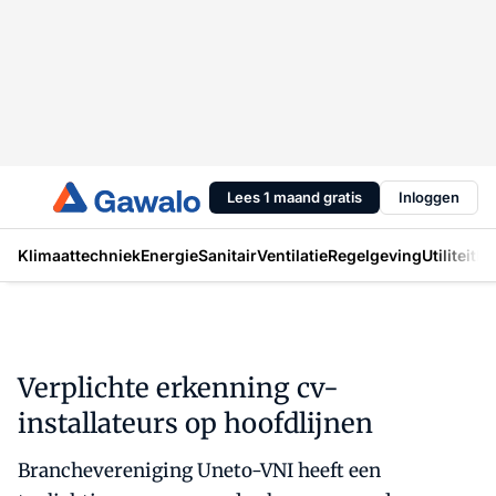
Lees 1 maand gratis
Inloggen
Klimaattechniek
Energie
Sanitair
Ventilatie
Regelgeving
Utiliteit
In
Verplichte erkenning cv-
installateurs op hoofdlijnen
Branchevereniging Uneto-VNI heeft een