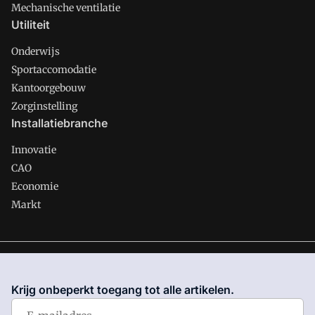
Mechanische ventilatie
Utiliteit
Onderwijs
Sportaccomodatie
Kantoorgebouw
Zorginstelling
Installatiebranche
Innovatie
CAO
Economie
Markt
Gawalo is onderdeel van VMN media. Lees in
ons manifest
waar VMN media voor staat. Op gebruik van deze site zijn de
Krijg onbeperkt toegang tot alle artikelen.
volgende regelingen van toepassing:
Algemene Voorwaarden