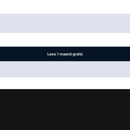
Log in
om dit artikel te lezen.
Lees 1 maand gratis